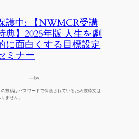
保護中: 【NWMCR受講
特典】2025年版 人生を劇
的に面白くする目標設定
セミナー
—
by
この投稿はパスワードで保護されているため抜粋文は
ありません。