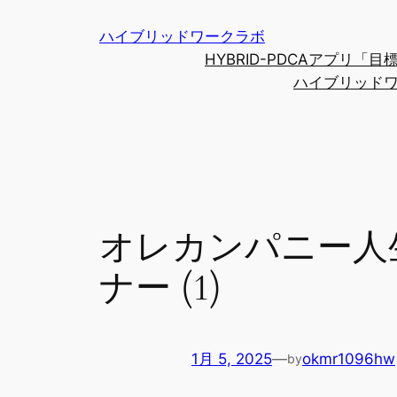
内
ハイブリッドワークラボ
容
HYBRID-PDCAアプリ
を
ハイブリッド
ス
キ
ッ
プ
オレカンパニー人
ナー (1)
1月 5, 2025
—
okmr1096hw
by