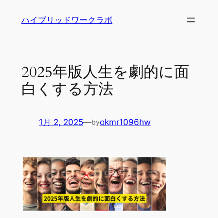
内
ハイブリッドワークラボ
容
を
ス
キ
2025年版人生を劇的に面
ッ
白くする方法
プ
1月 2, 2025
—
okmr1096hw
by