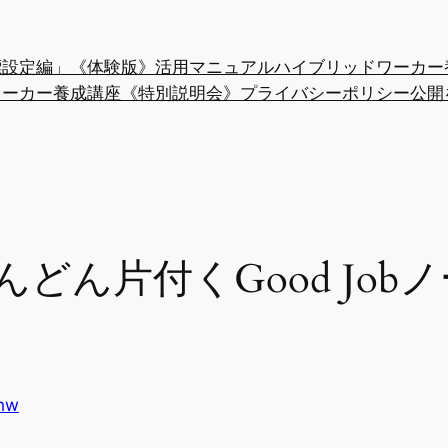
「目標設定編」《体験版》活用マニュアル
ハイブリッドワーカー
ワーカー養成講座《特別説明会》
プライバシーポリシー
公開
んどん片付くGood Jo
hw