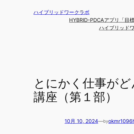
内
ハイブリッドワークラボ
容
HYBRID-PDCAアプリ
を
ハイブリッド
ス
キ
ッ
プ
とにかく仕事がど
講座（第１部）
10月 10, 2024
—
okmr1096
by