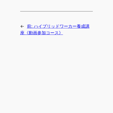
←
前:
ハイブリッドワーカー養成講
座《動画参加コース》