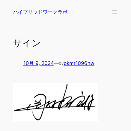
内
ハイブリッドワークラボ
容
を
ス
キ
サイン
ッ
プ
10月 9, 2024
—
okmr1096hw
by