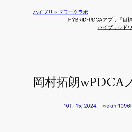
内
ハイブリッドワークラボ
容
HYBRID-PDCAアプリ
を
ハイブリッド
ス
キ
ッ
プ
岡村拓朗wPDCA
10月 15, 2024
—
okmr1096
by