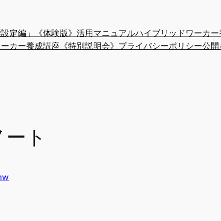
「目標設定編」《体験版》活用マニュアル
ハイブリッドワーカー
ワーカー養成講座《特別説明会》
プライバシーポリシー
公開
ノート
hw