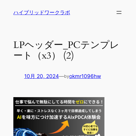
内
ハイブリッドワークラボ
容
を
ス
キ
LPヘッダー_PCテンプレ
ッ
ート（x3） (2)
プ
10月 20, 2024
—
okmr1096hw
by