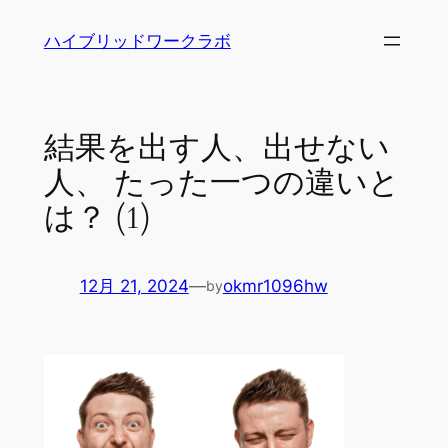
内
ハイブリッドワークラボ
容
を
ス
キ
結果を出す人、出せない
ッ
人、 たった一つの違いと
プ
は？ (1)
12月 21, 2024
—
okmr1096hw
by