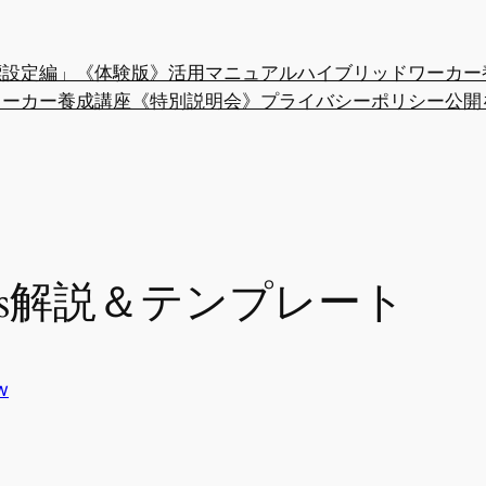
「目標設定編」《体験版》活用マニュアル
ハイブリッドワーカー
ワーカー養成講座《特別説明会》
プライバシーポリシー
公開
us解説＆テンプレート
w