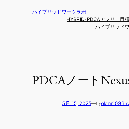
内
ハイブリッドワークラボ
容
HYBRID-PDCAアプリ
を
ハイブリッド
ス
キ
ッ
プ
PDCAノートNex
5月 15, 2025
—
okmr1096h
by