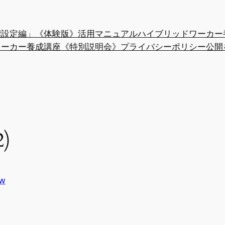
「目標設定編」《体験版》活用マニュアル
ハイブリッドワーカー
ワーカー養成講座《特別説明会》
プライバシーポリシー
公開
2)
hw