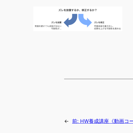
←
前:
HW養成講座《動画コ